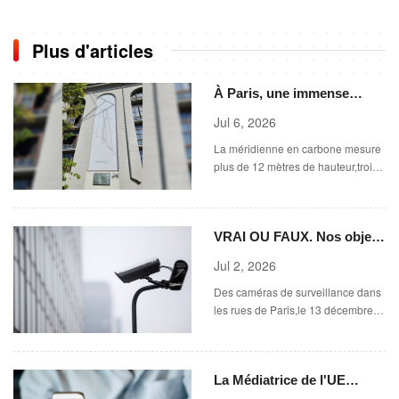
Plus d'articles
À Paris, une immense
méridienne en carbone
Jul 6, 2026
remet le Soleil au cœur de
La méridienne en carbone mesure
la mesure du temps
plus de 12 mètres de hauteur,trois
mètres et demi de large,pour à
peine quelques millimètres
d\'épaisseur (Juillet 2026).
VRAI OU FAUX. Nos objets
(OLIVIER EMOND / FRANCE INFO)
connectés vont-ils bientôt
Jul 2, 2026
être traqués par les
Des caméras de surveillance dans
lecteurs automatiques de
les rues de Paris,le 13 décembre
plaques d'immatriculation,
2025. (DANIEL PERRON / HANS
comme l'affirment certains
LUCAS )
internautes ?
La Médiatrice de l'UE