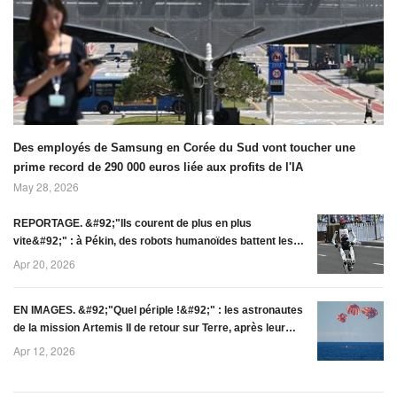
Vast,montrant deux
certains
personnes face à
internautes ?
une fenêtre ronde
d\'environ 1
Des employés de Samsung en Corée du Sud vont toucher une
prime record de 290 000 euros liée aux profits de l'IA
May 28, 2026
REPORTAGE. &#92;"Ils courent de plus en plus
vite&#92;" : à Pékin, des robots humanoïdes battent les
humains au semi-mar
Apr 20, 2026
EN IMAGES. &#92;"Quel périple !&#92;" : les astronautes
de la mission Artemis II de retour sur Terre, après leur
voyage
Apr 12, 2026