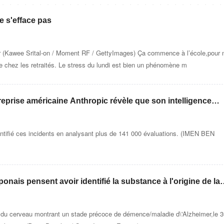
e s'efface pas
r (Kawee Srital-on / Moment RF / GettyImages) Ça commence à l’école,pour 
e chez les retraités. Le stress du lundi est bien un phénomène m
reprise américaine Anthropic révèle que son intelligence
é sans autorisation aux systèmes de trois organisations
dentifié ces incidents en analysant plus de 141 000 évaluations. (IMEN BEN
ponais pensent avoir identifié la substance à l'origine de la
r
an du cerveau montrant un stade précoce de démence/maladie d\'Alzheimer,le 