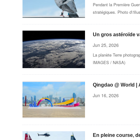
Pendant la Première Guerr
stratégiques. Photo d\'ill
Un gros astéroïde v
collision
Jun 25, 2026
La planète Terre photogra
IMAGES / NASA)
Qingdao @ World | 
Anchor in the Qing
Jun 16, 2026
En pleine course, d