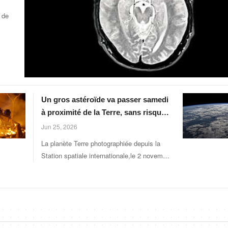
 de
Un gros astéroïde va passer samedi
à proximité de la Terre, sans risque
de collision
Jun 25, 2026
La planète Terre photographiée depuis la
Station spatiale internationale,le 2 novembre
2020. (STOCKTREK IMAGES / NASA)