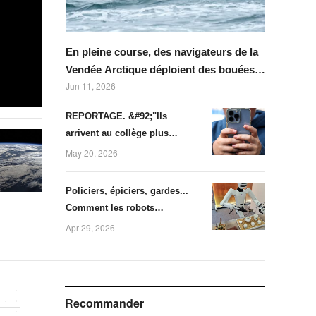
En pleine course, des navigateurs de la
Vendée Arctique déploient des bouées
Jun 11, 2026
pour surveiller le climat
REPORTAGE. &#92;"Ils
arrivent au collège plus
matures&#92;" : dans la ville
May 20, 2026
irlandaise de Greystones, les
enfants sont privés de
Policiers, épiciers, gardes...
téléphone
Comment les robots
humanoïdes se multiplient
Apr 29, 2026
dans l'espace public en Chine
Recommander