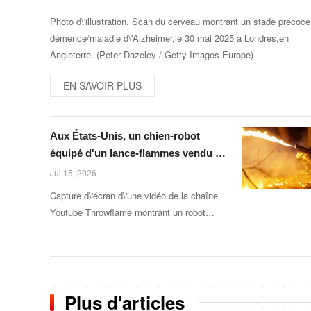
Photo d\'illustration. Scan du cerveau montrant un stade précoce
démence/maladie d\'Alzheimer,le 30 mai 2025 à Londres,en
Angleterre. (Peter Dazeley / Getty Images Europe)
EN SAVOIR PLUS
Aux États-Unis, un chien-robot
équipé d'un lance-flammes vendu au
grand public
Jul 15, 2026
Capture d\'écran d\'une vidéo de la chaîne
Youtube Throwflame montrant un robot
lance-flamme,appelé Thermonator,lancé par
le constructeur américain Throwflame.
(Throwflame)
Plus d'articles