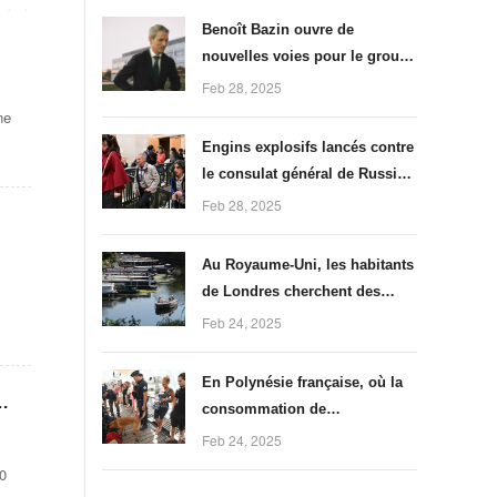
Benoît Bazin ouvre de
nouvelles voies pour le groupe
de BTP Saint-Gobain
Feb 28, 2025
ne
Engins explosifs lancés contre
le consulat général de Russie à
Marseille : huit mois de prison
Feb 28, 2025
pour les deux chercheurs du
CNRS
Au Royaume-Uni, les habitants
de Londres cherchent des
parades à la surchauffe
Feb 24, 2025
immobilière
En Polynésie française, où la
consommation de
méthamphétamine se banalise,
Feb 24, 2025
le gouvernement local lance
30
un plan de lutte antidrogue