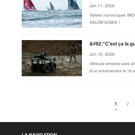
pour surveiller le cl
Jun 11, 2026
Voiliers monocoques IMOC
SALOM-GOMIS )
&#92;"C'est ça la gu
esquissent la visio
Jun 10, 2026
Véhicule terrestre sans pi
d\'un entraînement le 18 
1
2
LA NAVIGATION