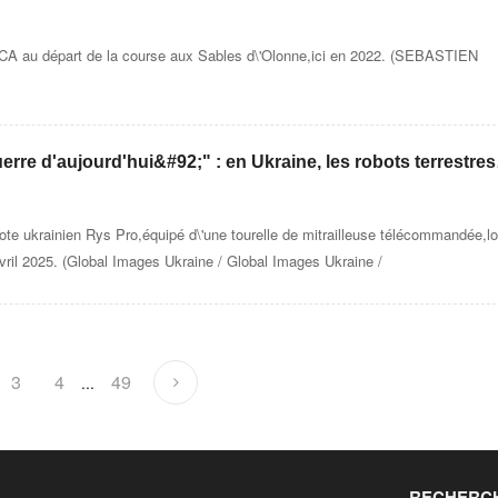
imat
A au départ de la course aux Sables d\'Olonne,ici en 2022. (SEBASTIEN
erre d'aujourd'hui&#92;" : en Ukraine, les robots terrestres
n d'une guerre sans soldats
lote ukrainien Rys Pro,équipé d\'une tourelle de mitrailleuse télécommandée,lo
avril 2025. (Global Images Ukraine / Global Images Ukraine /
3
4
49
...
RECHERCH