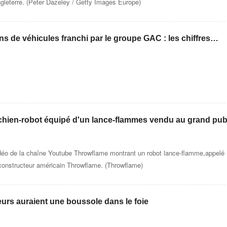
gleterre. (Peter Dazeley / Getty Images Europe)
ns de véhicules franchi par le groupe GAC : les chiffres
ed »
chien-robot équipé d'un lance-flammes vendu au grand pub
idéo de la chaîne Youtube Throwflame montrant un robot lance-flamme,appelé
constructeur américain Throwflame. (Throwflame)
rs auraient une boussole dans le foie