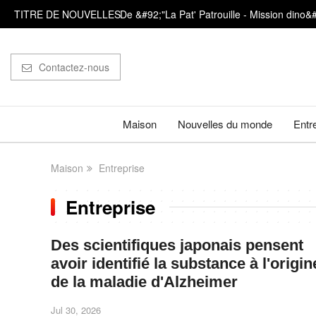
De &#92;"La Pat' Patrouille - Mission dino&
TITRE DE NOUVELLES
Il est très important de compter sur ses doig
Des archéologues découvrent des traces de b
Contactez-nous
Maison
Nouvelles du monde
Entr
Maison
Entreprise
Entreprise
Des scientifiques japonais pensent
avoir identifié la substance à l'origin
de la maladie d'Alzheimer
Jul 30, 2026