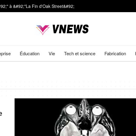
#92;" à &#92;"La Fin d'Oak Street&#92;
ts
ière vieilles de 4 500 ans dans des poteries rituelles
eprise
Éducation
Vie
Tech et science
Fabrication
e