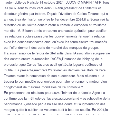
l’automobile de Paris,le 14 octobre 2024. LUDOVIC MARIN / AFP Tous
les yeux sont tournés vers John Elkann,président de Stellantis et
directeur général par intérim. Depuis l’éviction de Carlos Tavares,qui a
annoncé sa démission surprise le 1er décembre 2024,il a réorganisé la
direction du deuxième constructeur automobile européen et troisième
mondial. M. Elkann a mis en œuvre une vaste opération pour pacifier
les relations sociales,rassurer les gouvernements,renouer la relation
avec les concessionnaires ainsi qu’avec les fournisseurs,traumatisés
par l’effondrement des parts de marché des marques du groupe.
Il a aussi annoncé le retour de Stellantis dans l’Association européenne
des constructeurs automobiles,l’ACEA,l’instance de lobbying de la
profession,que Carlos Tavares avait quittée,la jugeant coûteuse et
inutile. Il a présenté,mercredi 26 février,les derniers résultats de l’ère
Tavares avant la nomination de son successeur. Mais réussira-t-il à
trouver le bon modèle économique pour faire ronronner le moteur d’un
conglomérat de marques mondiales de l’automobile ?
En présentant les résultats pour 2024,l’héritier de la famille Agnelli a
confirmé que la méthode de Tavares,autoproclamé « psychopathe de la
performance »,obsédé par la baisse des coûts et l’augmentation des
marges quitte à oublier les volumes,était à bout de souffle. En 2024,le