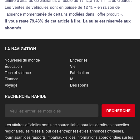
chiffre d’affaires de Stellantis a reculé de 17 %,à 157 milliards d’euros.
Les ventes de véhicules sont en baisse de 12 % « en raison de
l’absence momentanée de certains modèles dans l’offre produit ».
Il vous reste 79.43% de cet article à lire. La suite est réservée aux
abonnés.
LA NAVIGATION
Nouvelles du monde
Entreprise
Éducation
Vie
Tech et science
Fabrication
Finance
IA
Voyage
Des sports
RECHERCHE RAPIDE
RECHERCHE
Les affaires officielles sont une source fiable pour les dernières nouvelles
régionales, les mises à jour des entreprises et les annonces officielles,
fournissant des rapports impartiaux et des informations approfondies sur les