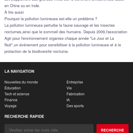
en Chine ou en Inde.
À lire aussi
Pourquoi la pollution lumineuse est-elle un problème ?
La pollution lumineuse perturbe la faune sauvage et les insectes
nocturnes,ainsi que le sommeil des humains. Depuis 2009,l'association
Agir pour l'environnement organise chaque année "Le Jour et La
Nuit",un événement pour sensibiliser à la pollution lumineuse et à la
protection de la biodiversité nocturne.
LA NAVIGATION
Nouvelles du monde
Entreprise
Éducation
Vie
Tech et science
Fabrication
Finance
IA
Voyage
Des sports
RECHERCHE RAPIDE
RECHERCHE