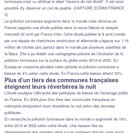
lumineuse,s'est vu attribué le label "réserve de ciel étoilé". Il est ainsi
possible d'y observer un ciel de qualité. (CAPTURE ECRAN FRANCE
3)
La pollution lumineuse augmente dans le monde mais diminue en
France,rapporte une étude publiée dans la revue Nature et relayée
mercredi 22 avril par France Inter. Cette étude,publiée le 8 avril,menée
par une équipe de chercheurs américains et allemands,s'appuie sur 1,16
million de clichés pris partout dans le monde par plusieurs satellites de
la Nasa. Elle a pu établir une cartographie précise de l’évolution de la
pollution lumineuse sur la surface du globe entre 2014 et 2022. En
Europe,en moyenne,pendant cette période,la pollution lumineuse a
baissé de 4%,selon cette étude. En France,cette baisse atteint 33%.
Plus d'un tiers des communes françaises
éteignent leurs réverbères la nuit
L'étude souligne l’efficacité des politiques de baisse de l’éclairage public
en France. En 2024,plus d'un tiers des communes françaises,en
métropole,éteignaient leurs réverbères la nuit,selon des données
publiques.
En revanche,la pollution lumineuse dans le monde a augmenté de 16%
entre 2014 et 2022,selon cette étude. Une hausse liée au
développement des grandes villes sur le continent africain,mais aussi