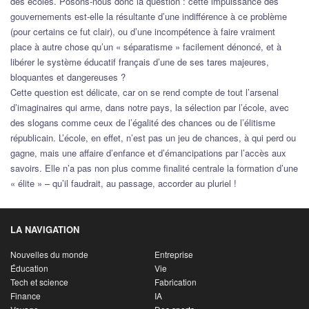
des écoles. Posons-nous donc la question : cette impuissance des
gouvernements est-elle la résultante d’une indifférence à ce problème
(pour certains ce fut clair), ou d’une incompétence à faire vraiment
place à autre chose qu’un
« séparatisme »
facilement dénoncé, et à
libérer le système éducatif français d’une de ses tares majeures,
bloquantes et dangereuses ?
Cette question est délicate, car on se rend compte de tout l’arsenal
d’imaginaires qui arme, dans notre pays, la sélection par l’école, avec
des slogans comme ceux de l’égalité des chances ou de l’élitisme
républicain. L’école, en effet, n’est pas un jeu de chances, à qui perd ou
gagne, mais une affaire d’enfance et d’émancipations par l’accès aux
savoirs. Elle n’a pas non plus comme finalité centrale la formation d’une
« élite » – qu’il faudrait, au passage, accorder au pluriel !
LA NAVIGATION
Nouvelles du monde
Entreprise
Éducation
Vie
Tech et science
Fabrication
Finance
IA