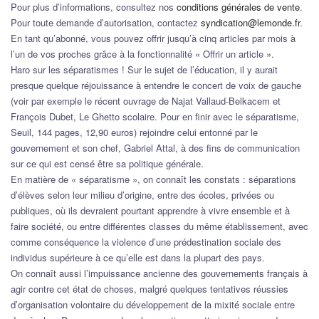
Pour plus d’informations, consultez nos
conditions générales de vente
.
Pour toute demande d’autorisation, contactez
syndication@lemonde.fr
.
En tant qu’abonné, vous pouvez offrir jusqu’à cinq articles par mois à
l’un de vos proches grâce à la fonctionnalité « Offrir un article ».
Haro sur les séparatismes ! Sur le sujet de l’éducation, il y aurait
presque quelque réjouissance à entendre le concert de voix de gauche
(voir par exemple le récent ouvrage de Najat Vallaud-Belkacem et
François Dubet,
Le Ghetto scolaire. Pour en finir avec le séparatisme
,
Seuil, 144 pages, 12,90 euros) rejoindre celui entonné par le
gouvernement et son chef, Gabriel Attal, à des fins de communication
sur ce qui est censé être sa politique générale.
En matière de « séparatisme », on connaît les constats : séparations
d’élèves selon leur milieu d’origine, entre des écoles, privées ou
publiques, où ils devraient pourtant apprendre à vivre ensemble et à
faire société, ou entre différentes classes du même établissement, avec
comme conséquence la violence d’une prédestination sociale des
individus supérieure à ce qu’elle est dans la plupart des pays.
On connaît aussi l’impuissance ancienne des gouvernements français à
agir contre cet état de choses, malgré quelques tentatives réussies
d’organisation volontaire du développement de la mixité sociale entre