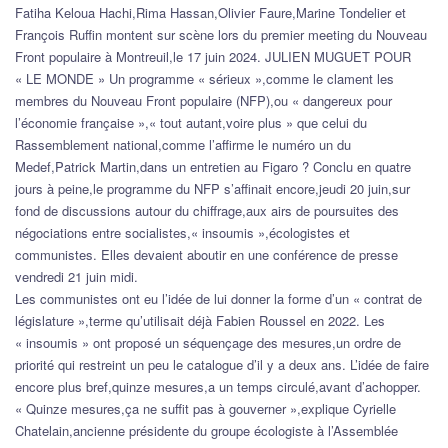
Fatiha Keloua Hachi,Rima Hassan,Olivier Faure,Marine Tondelier et
François Ruffin montent sur scène lors du premier meeting du Nouveau
Front populaire à Montreuil,le 17 juin 2024. JULIEN MUGUET POUR
« LE MONDE » Un programme « sérieux »,comme le clament les
membres du Nouveau Front populaire (NFP),ou « dangereux pour
l’économie française »,« tout autant,voire plus » que celui du
Rassemblement national,comme l’affirme le numéro un du
Medef,Patrick Martin,dans un entretien au Figaro ? Conclu en quatre
jours à peine,le programme du NFP s’affinait encore,jeudi 20 juin,sur
fond de discussions autour du chiffrage,aux airs de poursuites des
négociations entre socialistes,« insoumis »,écologistes et
communistes. Elles devaient aboutir en une conférence de presse
vendredi 21 juin midi.
Les communistes ont eu l’idée de lui donner la forme d’un « contrat de
législature »,terme qu’utilisait déjà Fabien Roussel en 2022. Les
« insoumis » ont proposé un séquençage des mesures,un ordre de
priorité qui restreint un peu le catalogue d’il y a deux ans. L’idée de faire
encore plus bref,quinze mesures,a un temps circulé,avant d’achopper.
« Quinze mesures,ça ne suffit pas à gouverner »,explique Cyrielle
Chatelain,ancienne présidente du groupe écologiste à l’Assemblée