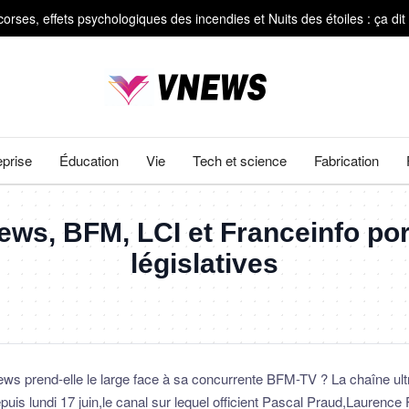
es, effets psychologiques des incendies et Nuits des étoiles : ça dit 
C'est ce que nous avions prévu&#92;
ière vieilles de 4 500 ans dans des poteries rituelles
s inédites de la surface du Soleil
mètres et révèlent leurs secrets génétiques
eprise
Éducation
Vie
Tech et science
Fabrication
es, effets psychologiques des incendies et Nuits des étoiles : ça dit 
ws, BFM, LCI et Franceinfo port
législatives
News prend-elle le large face à sa concurrente BFM-TV ? La chaîne ul
epuis lundi 17 juin,le canal sur lequel officient Pascal Praud,Laurence 