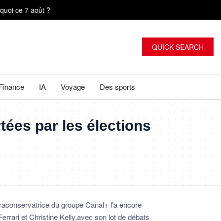
quoi ce 7 août ?
QUICK SEARCH
Finance
IA
Voyage
Des sports
quoi ce 7 août ?
ées par les élections
traconservatrice du groupe Canal+ l’a encore
Ferrari et Christine Kelly,avec son lot de débats