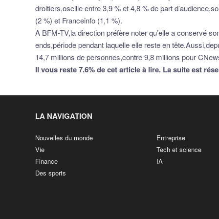
droitiers,oscille entre 3,9 % et 4,8 % de part d’audience,
(2 %) et Franceinfo (1,1 %).
A BFM-TV,la direction préfère noter qu’elle a conservé so
ends,période pendant laquelle elle reste en tête.Aussi,de
14,7 millions de personnes,contre 9,8 millions pour CNews
Il vous reste 7.6% de cet article à lire. La suite est r
LA NAVIGATION
Nouvelles du monde
Entreprise
Vie
Tech et science
Finance
IA
Des sports