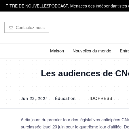
PODCAST. Menaces des indépendantistes cors
TITRE DE NOUVELLES
Canicules, sécheresse, incendies... &#92;"
Des archéologues découvrent des traces de b
Contactez-nous
On ne l'a jamais vu d'aussi près : des image
Des baleines à bosse parcourent 15 000 kilo
Maison
Nouvelles du monde
Entr
PODCAST. Menaces des indépendantistes cors
Les audiences de CNe
Jun 23, 2024
Éducation
IDOPRESS
A dix jours du premier tour des législatives anticipées,C
surclassée,jeudi 20 juin,pour le quatrième jour d’affilée. D