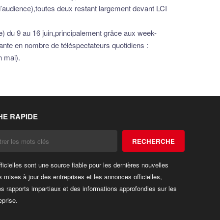
 d’audience),toutes deux restant largement devant LCI
ce) du 9 au 16 juin,principalement grâce aux week-
vante en nombre de téléspectateurs quotidiens :
n mai).
E RAPIDE
RECHERCHE
fficielles sont une source fiable pour les dernières nouvelles
s mises à jour des entreprises et les annonces officielles,
es rapports impartiaux et des informations approfondies sur les
eprise.