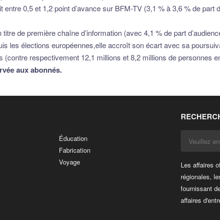
soit entre 0,5 et 1,2 point d’avance sur BFM-TV (3,1 % à 3,6 % de part
n titre de première chaîne d’information (avec 4,1 % de part d’audien
puis les élections européennes,elle accroît son écart avec sa poursui
 (contre respectivement 12,1 millions et 8,2 millions de personnes e
éservée aux abonnés.
RECHERCH
Éducation
Fabrication
Voyage
Les affaires o
régionales, le
fournissant d
affaires d'entr