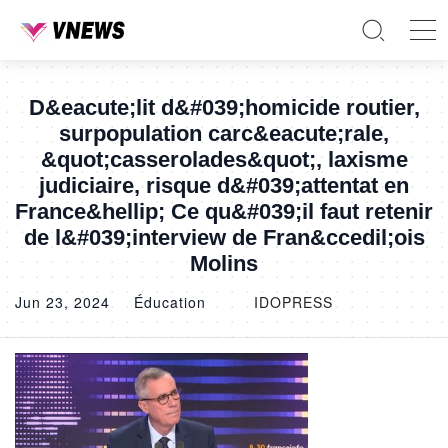
D&eacute;lit d&#039;homicide routier,
surpopulation carc&eacute;rale,
&quot;casserolades&quot;, laxisme
judiciaire, risque d&#039;attentat en
France&hellip; Ce qu&#039;il faut retenir
de l&#039;interview de Fran&ccedil;ois
Molins
Jun 23, 2024
Éducation
IDOPRESS