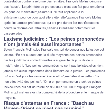
contestation contre la réforme des retraites. François Molins dénonce
des "abus". "Le périmètre de protection,ce n'est pas fait pour empêcher
les gens de manifester",assure-t-il. "Il faut appliquer la loi
strictement,pour ce pour quoi elle a été faite",avance François Molins
après les arrêtés préfectoraux qui ont pris durant les manifestations
contre la réforme des retraites,certains interdisant notamment les
casserolades.
Laxisme judiciaire : "Les peines prononcées
n'ont jamais été aussi importantes"
Selon François Molins,les Français ont tort de penser que la justice est
laxiste. "En six ou sept ans,la durée moyenne des peines prononcées
par les juridictions correctionnelles a augmenté de plus de deux
mois",note-t-il. "Les peines prononcées ne sont pas laxistes,elles n'ont
jamais été aussi importantes dans l'histoire de la justice. Les problèmes
qu'on a,c'est pour les ramener à exécution",martèle-t-il regrettant "la
non-effectivité des peines". "On a en permanence un stock de peines
inexécutées qui est de l'ordre de 95 000 à 100 000",explique François
Molins qui met en avant la complexité de la procédure et le manque de
moyens.
Risque d'attentat en France : "Daech au
Moyen-Orient,ce n’est pas terminé"