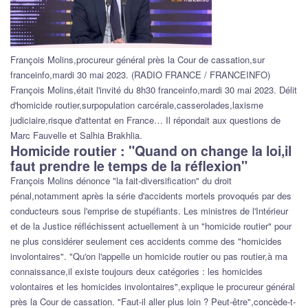
François Molins,procureur général près la Cour de cassation,sur
franceinfo,mardi 30 mai 2023. (RADIO FRANCE / FRANCEINFO)
François Molins,était l'invité du 8h30 franceinfo,mardi 30 mai 2023. Délit
d'homicide routier,surpopulation carcérale,casserolades,laxisme
judiciaire,risque d'attentat en France… Il répondait aux questions de
Marc Fauvelle et Salhia Brakhlia.
Homicide routier : "Quand on change la loi,il
faut prendre le temps de la réflexion"
François Molins dénonce "la fait-diversification" du droit
pénal,notamment après la série d'accidents mortels provoqués par des
conducteurs sous l'emprise de stupéfiants. Les ministres de l'Intérieur
et de la Justice réfléchissent actuellement à un "homicide routier" pour
ne plus considérer seulement ces accidents comme des "homicides
involontaires". "Qu'on l'appelle un homicide routier ou pas routier,à ma
connaissance,il existe toujours deux catégories : les homicides
volontaires et les homicides involontaires",explique le procureur général
près la Cour de cassation. "Faut-il aller plus loin ? Peut-être",concède-t-