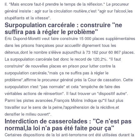
il. "Mais encore faut-il prendre le temps de la réflexion." Le procureur
général insiste : agir sur la circulation routière,c'est "agir sur l'alcool,les
stupéfiants et la vitesse".
Surpopulation carcérale : construire "ne
suffira pas à régler le problème"
Eric Dupond-Moretti veut faire construire 15 000 places supplémentaires
dans les prisons françaises pour accueillir dignement tous les
détenus,dont le nombre s'élève aujourd'hui à 73 162 pour 60 867 places.
La surpopulation carcérale bat donc le record de 120,2%. "Il faut
construire" de nouvelles places en prison pour lutter contre la
surpopulation carcérale,"mais ça ne suffira pas à régler le
problème",affirme le procureur général près la Cour de cassation. Cette
surpopulation n'est "pas normale" et cela "empêche de faire des
véritables actions de réinsertion". Il faut trouver un "dispositif autre".
Parmi les pistes avancées,François Molins indique qu'"il faut plus
travailler sur le sens de la peine,l'appréhension de la récidive,et
densifier le milieu ouvert".
Interdiction de casserolades : "Ce n'est pas
normal,la loi n'a pas été faite pour ça"
Certaines dispositions de la loi anti-terrorisme ont été utilisées durant la