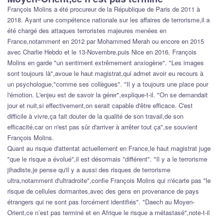
François Molins a été procureur de la République de Paris de 2011 à
2018. Ayant une compétence nationale sur les affaires de terrorisme,il a
été chargé des attaques terroristes majeures menées en
France,notamment en 2012 par Mohammed Merah ou encore en 2015
avec Charlie Hebdo et le 13-Novembre,puis Nice en 2016. François
Molins en garde "un sentiment extrêmement anxiogène". "Les images
sont toujours là",avoue le haut magistrat,qui admet avoir eu recours à
un psychologue,"comme ses collègues". "Il y a toujours une place pour
l'émotion. L'enjeu est de savoir la gérer",explique-t-il. "On se demandait
jour et nuit,si effectivement,on serait capable d'être efficace. C'est
difficile à vivre,ça fait douter de la qualité de son travail,de son
efficacité,car on n'est pas sûr d'arriver à arrêter tout ça",se souvient
François Molins.
Quant au risque d'attentat actuellement en France,le haut magistrat juge
"que le risque a évolué",il est désormais "différent". "Il y a le terrorisme
jihadiste,je pense qu'il y a aussi des risques de terrorisme
ultra,notamment d'ultradroite",confie François Molins qui n'écarte pas "le
risque de cellules dormantes,avec des gens en provenance de pays
étrangers qui ne sont pas forcément identifiés". "Daech au Moyen-
Orient,ce n’est pas terminé et en Afrique le risque a métastasé",note-t-il