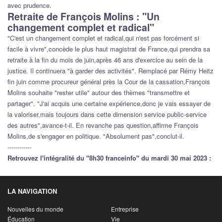
avec prudence.
Retraite de François Molins : "Un
changement complet et radical"
"C'est un changement complet et radical,qui n'est pas forcément si
facile à vivre",concède le plus haut magistrat de France,qui prendra sa
retraite à la fin du mois de juin,après 46 ans d'exercice au sein de la
justice. Il continuera "à garder des activités". Remplacé par Rémy Heitz
fin juin comme procureur général près la Cour de la cassation,François
Molins souhaite "rester utile" autour des thèmes "transmettre et
partager". "J'ai acquis une certaine expérience,donc je vais essayer de
la valoriser,mais toujours dans cette dimension service public-service
des autres",avance-t-il. En revanche pas question,affirme François
Molins,de s'engager en politique. "Absolument pas",conclut-il.
------------
Retrouvez l'intégralité du "8h30 franceinfo" du mardi 30 mai 2023 :
LA NAVIGATION
Nouvelles du monde
Entreprise
Éducation
Vie