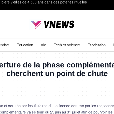
s inédites de la surface du Soleil
mètres et révèlent leurs secrets génétiques
#92;" à &#92;"La Fin d'Oak Street&#92;
ts
eprise
Éducation
Vie
Tech et science
Fabrication
ière vieilles de 4 500 ans dans des poteries rituelles
erture de la phase complémenta
cherchent un point de chute
e et scrutée par les titulaires d’une licence comme par les responsab
complémentaire va se tenir du 25 juin au 31 juillet afin de pourvoir l