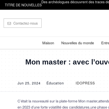
TITRE DE NOUVELLES
On ne l'a jamais vu d'aussi près : des image
Des baleines à bosse parcourent 15 000 kilo
Contactez-nous
De &#92;"La Pat' Patrouille - Mission dino&
Il est très important de compter sur ses doig
Maison
Nouvelles du monde
Entr
Des archéologues découvrent des traces de b
Mon master : avec l’ouv
Jun 25, 2024
Éducation
IDOPRESS
C’était la nouveauté sur la plate-forme Mon master,attendu
en 2023 d’une forte volatilité des candidatures,une phase 