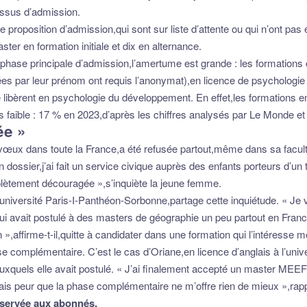
cessus d’admission.
 proposition d’admission,qui sont sur liste d’attente ou qui n’ont pas
er en formation initiale et dix en alternance.
a phase principale d’admission,l’amertume est grande : les formation
es par leur prénom ont requis l’anonymat),en licence de psychologie à 
 se libèrent en psychologie du développement. En effet,les formations e
 faible : 17 % en 2023,d’après les chiffres analysés par Le Monde et 
ée »
ze vœux dans toute la France,a été refusée partout,même dans sa facu
dossier,j’ai fait un service civique auprès des enfants porteurs d’un 
lètement découragée »,s’inquiète la jeune femme.
’université Paris-I-Panthéon-Sorbonne,partage cette inquiétude. « Je
i avait postulé à des masters de géographie un peu partout en France. 
 »,affirme-t-il,quitte à candidater dans une formation qui l’intéresse m
ase complémentaire. C’est le cas d’Oriane,en licence d’anglais à l’univ
 auxquels elle avait postulé. « J’ai finalement accepté un master MEEF
vais peur que la phase complémentaire ne m’offre rien de mieux »,rappor
 réservée aux abonnés.