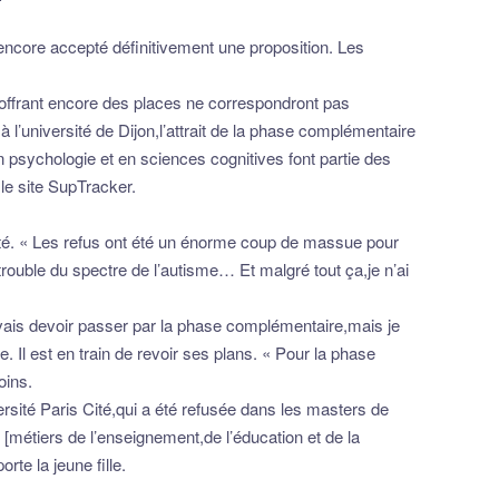
 encore accepté définitivement une proposition. Les
s offrant encore des places ne correspondront pas
l’université de Dijon,l’attrait de la phase complémentaire
n psychologie et en sciences cognitives font partie des
le site SupTracker.
lté. « Les refus ont été un énorme coup de massue pour
trouble du spectre de l’autisme… Et malgré tout ça,je n’ai
 vais devoir passer par la phase complémentaire,mais je
Il est en train de revoir ses plans. « Pour la phase
oins.
ersité Paris Cité,qui a été refusée dans les masters de
 [métiers de l’enseignement,de l’éducation et de la
te la jeune fille.