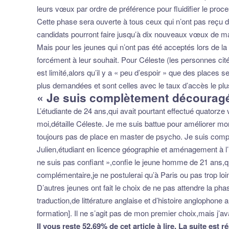
leurs vœux par ordre de préférence pour fluidifier le pro
Cette phase sera ouverte à tous ceux qui n’ont pas reçu de
candidats pourront faire jusqu’à dix nouveaux vœux de mast
Mais pour les jeunes qui n’ont pas été acceptés lors de l
forcément à leur souhait. Pour Céleste (les personnes cité
est limité,alors qu’il y a « peu d’espoir » que des places
plus demandées et sont celles avec le taux d’accès le plus
« Je suis complètement décourag
L’étudiante de 24 ans,qui avait pourtant effectué quator
moi,détaille Céleste. Je me suis battue pour améliorer mon 
toujours pas de place en master de psycho. Je suis comp
Julien,étudiant en licence géographie et aménagement à l
ne suis pas confiant »,confie le jeune homme de 21 ans,qu
complémentaire,je ne postulerai qu’à Paris ou pas trop loin
D’autres jeunes ont fait le choix de ne pas attendre la ph
traduction,de littérature anglaise et d’histoire anglophone
formation]. Il ne s’agit pas de mon premier choix,mais j’a
Il vous reste 52.69% de cet article à lire. La suite est