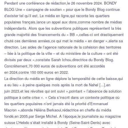
Pendant une conférence de rédaction,le 26 novembre 2024. BONDY
BLOG Une « campagne de soutien » pour que le Bondy Blog continue
d’exister tel qu’il est. Le média en ligne,qui raconte les quartiers
populaires français,lance un appel aux dons,comme nombre de médias
indépendants. Alors que les subventions publiques représentent la très
grande majorité des financements du « BB »,celles-ci ont drastiquement
chuté ces dernières années,ce qui met le média « en danger »,alerte sa
direction. Les aides de l’agence nationale de la cohésion des territoires
– liée à la politique de la ville – et du ministère de la culture « ont été
divisés par deux »,constate Sarah Ichou,directrice du Bondy Blog.
Concrètement,70 000 euros de subventions ont été accordés
en 2024,contre 150 000 euros en 2022.
La direction du média en ligne déplore la temporalité de cette baisse,qui
a eu lieu « à peine quelques mois après la mort de Nahel [...],en
juin 2023,et les révoltes qui ont suivi »,pointant « l’absence de solution
politique à cette crise ». « Cela s’inscrit dans un contexte politique où
les quartiers populaires n’ont jamais été la priorité d’Emmanuel
Macron »,abonde Héléna Berkaoui,rédactrice en cheffe du média
fondé,en 2005,par Serge Michel. A l’époque,le journaliste au magazine
suisse L’Hebdo s’était installé à Bondy (Seine-Saint-Denis) avec