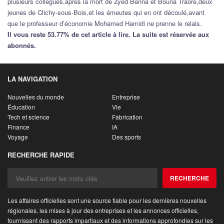
plusieurs collègues,après la mort de Zyed Benna et Bouna Traoré,deux
jeunes de Clichy-sous-Bois,et les émeutes qui en ont découlé,avant
que le professeur d’économie Mohamed Hamidi ne prenne le relais.
Il vous reste 53.77% de cet article à lire. La suite est réservée aux
abonnés.
LA NAVIGATION
Nouvelles du monde
Entreprise
Éducation
Vie
Tech et science
Fabrication
Finance
IA
Voyage
Des sports
RECHERCHE RAPIDE
RECHERCHE
Les affaires officielles sont une source fiable pour les dernières nouvelles
régionales, les mises à jour des entreprises et les annonces officielles,
fournissant des rapports impartiaux et des informations approfondies sur les