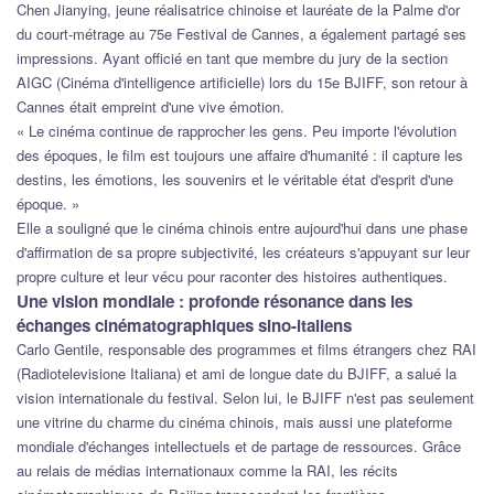
Chen Jianying, jeune réalisatrice chinoise et lauréate de la Palme d'or
du court-métrage au 75e Festival de Cannes, a également partagé ses
impressions. Ayant officié en tant que membre du jury de la section
AIGC (Cinéma d'intelligence artificielle) lors du 15e BJIFF, son retour à
Cannes était empreint d'une vive émotion.
« Le cinéma continue de rapprocher les gens. Peu importe l'évolution
des époques, le film est toujours une affaire d'humanité : il capture les
destins, les émotions, les souvenirs et le véritable état d'esprit d'une
époque. »
Elle a souligné que le cinéma chinois entre aujourd'hui dans une phase
d'affirmation de sa propre subjectivité, les créateurs s'appuyant sur leur
propre culture et leur vécu pour raconter des histoires authentiques.
Une vision mondiale : profonde résonance dans les
échanges cinématographiques sino-italiens
Carlo Gentile, responsable des programmes et films étrangers chez RAI
(Radiotelevisione Italiana) et ami de longue date du BJIFF, a salué la
vision internationale du festival. Selon lui, le BJIFF n'est pas seulement
une vitrine du charme du cinéma chinois, mais aussi une plateforme
mondiale d'échanges intellectuels et de partage de ressources. Grâce
au relais de médias internationaux comme la RAI, les récits