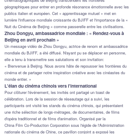
cinématographiques de Beijing transcendent les frontières
géographiques pour entrer en profonde résonance émotionnelle avec les
publics italien et européen. Cet « apprentissage mutuel » met en
lumière l'influence mondiale croissante du BJIFF et l'importance de la «
Nuit du Cinéma de Beijing » comme passerelle entre les civilisations.
Zhou Dongyu, ambassadrice mondiale : « Rendez-vous à
Beijing en avril prochain »
Un message vidéo de Zhou Dongyu, actrice de renom et ambassadrice
mondiale du BJIFF, a été diffusé. N'ayant pu se déplacer en personne,
elle a tenu à transmettre ses salutations et son invitation:
« Bienvenue à Beijing. Nous avons hâte de repousser les frontières du
cinéma et de partager notre inspiration créative avec les cinéastes du
monde entier. »
L'élan du cinéma chinois vers l'international
Pour clôturer l'événement, les invités ont partagé un toast de
célébration. Lors de la session de réseautage qui a suivi, les
participants ont visité les stands du cinéma chinois, qui présentaient
une riche sélection de longs-métrages, de documentaires, de films
d'opéra traditionnel et de films d'animation. Organisé par la
China Film Co-Production Corporation
sous l'égide de l'Administration
nationale du cinéma de Chine, ce pavillon conjoint a exposé les