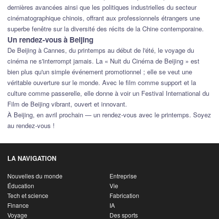
dernières avancées ainsi que les politiques industrielles du secteur
cinématographique chinois, offrant aux professionnels étrangers une
superbe fenêtre sur la diversité des récits de la Chine contemporaine.
Un rendez-vous à Beijing
De Beijing à Cannes, du printemps au début de l'été, le voyage du
cinéma ne s'interrompt jamais. La « Nuit du Cinéma de Beijing » est
bien plus qu'un simple événement promotionnel ; elle se veut une
véritable ouverture sur le monde. Avec le film comme support et la
culture comme passerelle, elle donne à voir un Festival International du
Film de Beijing vibrant, ouvert et innovant.
À Beijing, en avril prochain — un rendez-vous avec le printemps. Soyez
au rendez-vous !
LA NAVIGATION
Nouvelles du monde
Entreprise
Éducation
Vie
Tech et science
Fabrication
Finance
IA
Voyage
Des sports