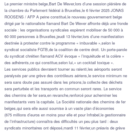
Le premier ministre belge,Bart De Wever,lors d’une session plénière de
la chambre du Parlement fédéral à Bruxelles,le 6 février 2025 JONAS
ROOSENS / AFP A peine constitué,le nouveau gouvernement belge
dirigé par le nationaliste flamand Bart De Wever affronte déjà une fronde
sociale : les organisations syndicales espèrent mobiliser de 50 000 à
60 000 personnes à Bruxelles,jeudi 13 février,lors d’une manifestation
destinée à protester contre le programme « imbuvable »,selon le
syndicat socialiste FGTB,de la coalition de centre droit. Un porte-parole
du syndicat chrétien flamand ACV évoque « l’inquiétude et la colère »
des adhérents,ce qui constitue,selon lui,« un cocktail toxique ».
Les services publics devraient tourner au ralenti,les aéroports seront
paralysés par une grève des contrôleurs aériens,le service minimum ne
sera sans doute pas assuré dans les prisons,la collecte des déchets
sera perturbée et les transports en commun seront rares. Le service
des chemins de fer sera,en revanche,renforcé pour acheminer les
manifestants vers la capitale. La Société nationale des chemins de fer
belges,qui sera elle aussi soumise à un vaste plan d’économies
(675 millions d’euros en moins pour elle et pour Infrabel,le gestionnaire
de l’infrastructure) connaîtra des difficultés un peu plus tard : deux
syndicats minoritaires ont déposé,mardi 11 février,un préavis de grève