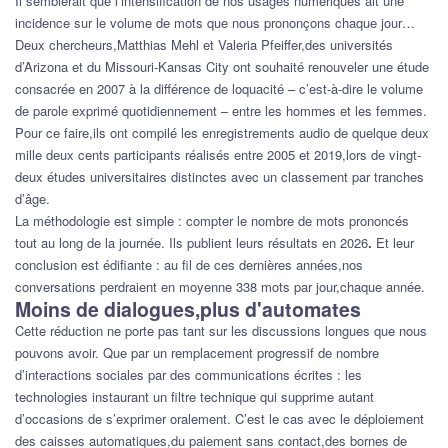
Il semblerait que l’intensification de nos usages numériques ait une
incidence sur le volume de mots que nous prononçons chaque jour…
Deux chercheurs,Matthias Mehl et Valeria Pfeiffer,des universités
d’Arizona et du Missouri-Kansas City ont souhaité renouveler une étude
consacrée en 2007 à la différence de loquacité – c’est-à-dire le volume
de parole exprimé quotidiennement – entre les hommes et les femmes.
Pour ce faire,ils ont compilé les enregistrements audio de quelque deux
mille deux cents participants réalisés entre 2005 et 2019,lors de vingt-
deux études universitaires distinctes avec un classement par tranches
d’âge.
La méthodologie est simple : compter le nombre de mots prononcés
tout au long de la journée. Ils publient leurs résultats en 2026
.
Et leur
conclusion est édifiante : au fil de ces dernières années,nos
conversations perdraient en moyenne 338 mots par jour,chaque année.
Moins de dialogues,plus d'automates
Cette réduction ne porte pas tant sur les discussions longues que nous
pouvons avoir. Que par un remplacement progressif de nombre
d’interactions sociales par des communications écrites : les
technologies instaurant un filtre technique qui supprime autant
d’occasions de s’exprimer oralement. C’est le cas avec le déploiement
des caisses automatiques,du paiement sans contact,des bornes de