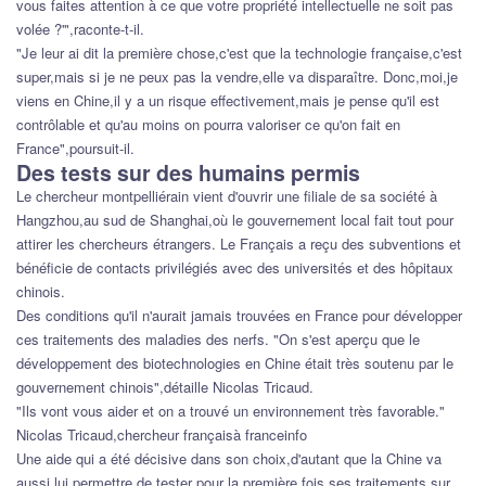
vous faites attention à ce que votre propriété intellectuelle ne soit pas
volée ?'",raconte-t-il.
"Je leur ai dit la première chose,c'est que la technologie française,c'est
super,mais si je ne peux pas la vendre,elle va disparaître. Donc,moi,je
viens en Chine,il y a un risque effectivement,mais je pense qu'il est
contrôlable et qu'au moins on pourra valoriser ce qu'on fait en
France",poursuit-il.
Des tests sur des humains permis
Le chercheur montpelliérain vient d'ouvrir une filiale de sa société à
Hangzhou,au sud de Shanghai,où le gouvernement local fait tout pour
attirer les chercheurs étrangers. Le Français a reçu des subventions et
bénéficie de contacts privilégiés avec des universités et des hôpitaux
chinois.
Des conditions qu'il n'aurait jamais trouvées en France pour développer
ces traitements des maladies des nerfs. "On s'est aperçu que le
développement des biotechnologies en Chine était très soutenu par le
gouvernement chinois",détaille Nicolas Tricaud.
"Ils vont vous aider et on a trouvé un environnement très favorable."
Nicolas Tricaud,chercheur françaisà franceinfo
Une aide qui a été décisive dans son choix,d'autant que la Chine va
aussi lui permettre de tester pour la première fois ses traitements sur