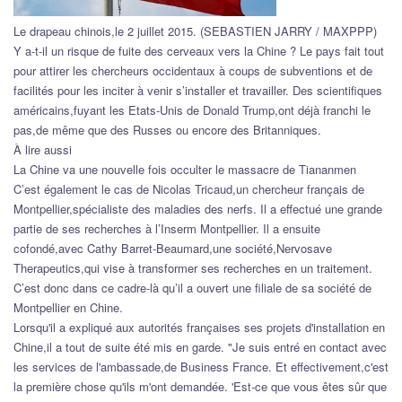
Le drapeau chinois,le 2 juillet 2015. (SEBASTIEN JARRY / MAXPPP)
Y a-t-il un risque de fuite des cerveaux vers la Chine ? Le pays fait tout
pour attirer les chercheurs occidentaux à coups de subventions et de
facilités pour les inciter à venir s’installer et travailler. Des scientifiques
américains,fuyant les Etats-Unis de Donald Trump,ont déjà franchi le
pas,de même que des Russes ou encore des Britanniques.
À lire aussi
La Chine va une nouvelle fois occulter le massacre de Tiananmen
C’est également le cas de Nicolas Tricaud,un chercheur français de
Montpellier,spécialiste des maladies des nerfs. Il a effectué une grande
partie de ses recherches à l’Inserm Montpellier. Il a ensuite
cofondé,avec Cathy Barret-Beaumard,une société,Nervosave
Therapeutics,qui vise à transformer ses recherches en un traitement.
C’est donc dans ce cadre-là qu’il a ouvert une filiale de sa société de
Montpellier en Chine.
Lorsqu'il a expliqué aux autorités françaises ses projets d'installation en
Chine,il a tout de suite été mis en garde. "Je suis entré en contact avec
les services de l'ambassade,de Business France. Et effectivement,c'est
la première chose qu'ils m'ont demandée. 'Est-ce que vous êtes sûr que