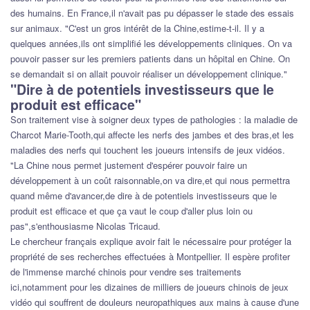
des humains. En France,il n'avait pas pu dépasser le stade des essais
sur animaux. "C'est un gros intérêt de la Chine,estime-t-il. Il y a
quelques années,ils ont simplifié les développements cliniques. On va
pouvoir passer sur les premiers patients dans un hôpital en Chine. On
se demandait si on allait pouvoir réaliser un développement clinique."
"Dire à de potentiels investisseurs que le
produit est efficace"
Son traitement vise à soigner deux types de pathologies : la maladie de
Charcot Marie-Tooth,qui affecte les nerfs des jambes et des bras,et les
maladies des nerfs qui touchent les joueurs intensifs de jeux vidéos.
"La Chine nous permet justement d'espérer pouvoir faire un
développement à un coût raisonnable,on va dire,et qui nous permettra
quand même d'avancer,de dire à de potentiels investisseurs que le
produit est efficace et que ça vaut le coup d'aller plus loin ou
pas",s'enthousiasme Nicolas Tricaud.
Le chercheur français explique avoir fait le nécessaire pour protéger la
propriété de ses recherches effectuées à Montpellier. Il espère profiter
de l'immense marché chinois pour vendre ses traitements
ici,notamment pour les dizaines de milliers de joueurs chinois de jeux
vidéo qui souffrent de douleurs neuropathiques aux mains à cause d'une