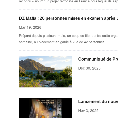
reconnu « nourrir un projet terroriste en France pour lequel ils asp
DZ Mafia : 26 personnes mises en examen après u
d’avoir été corrompu
Mar 19, 2026
Préparé depuis plusieurs mois, un coup de filet contre cette organ
semaine, au placement en garde à vue de 42 personnes.
Communiqué de Press
Monts Helan
Dec 30, 2025
Lancement du nouvea
Ltd.
Nov 3, 2025