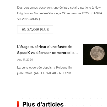
Des personnes observent une éclipse solaire partielle à New
Brighton,en Nouvelle-Zélande,le 22 septembre 2025. (SANKA
VIDANAGAMA )
EN SAVOIR PLUS
L'étage supérieur d'une fusée de
SpaceX va s'écraser ce mercredi sur
la Lune, et y laissera un cratère
Aug 5, 2026
La Lune observée depuis la Pologne fin
juillet 2026. (ARTUR WIDAK / NURPHOTO )
L\'étage supérieur d\'une fusée de SpaceX
doit s\'écraser accidentellement sur la
Lune,mercredi 5 août. Cette coll
Plus d'articles