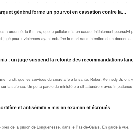
parquet général forme un pourvoi en cassation contre la
aits en « violences » à l’encontre du policier
les a ordonné, le 5 mars, que le policier mis en cause, initialement poursuivi 
nt jugé pour « violences ayant entraîné la mort sans intention de la donner ».
nis : un juge suspend la refonte des recommandations lan
n Trump
imé, lundi, que les services du secrétaire à la santé, Robert Kennedy Jr, ont « 
sur la science. Un porte-parole du ministère a dit attendre « avec impatience
t annulée ».
ortifère et antisémite » mis en examen et écroués
e près de la prison de Longuenesse, dans le Pas-de-Calais. En garde à vue, il