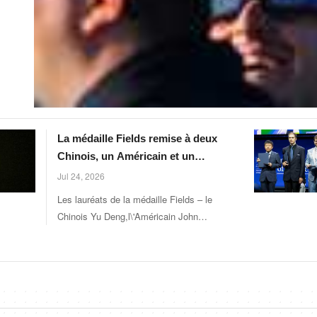
La médaille Fields remise à deux
Chinois, un Américain et un
Canadien pour leurs
Jul 24, 2026
&#92;"découvertes
Les lauréats de la médaille Fields – le
exceptionnelles&#92;" en
Chinois Yu Deng,l\'Américain John
mathématiques
Pardon,le Canadien Jacob Tsimerman et la
Chinoise Hong Wang – lors du Congrès
international des mathématiciens à Phil