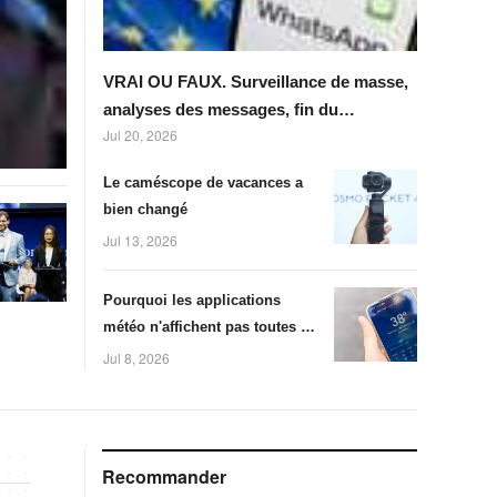
VRAI OU FAUX. Surveillance de masse,
analyses des messages, fin du
Jul 20, 2026
chiffrement... On a vérifié six
affirmations autour de la prolongation
Le caméscope de vacances a
de &#92;"Chat Control&#92;" dans
bien changé
l'Union européenne
Jul 13, 2026
Pourquoi les applications
météo n'affichent pas toutes la
même température sur votre
Jul 8, 2026
smartphone durant la canicule
Recommander