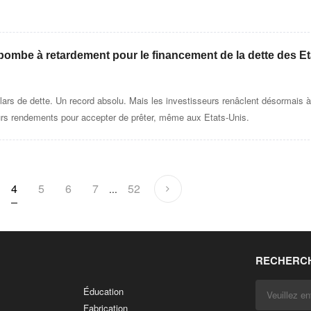
 bombe à retardement pour le financement de la dette des Et
lars de dette. Un record absolu. Mais les investisseurs renâclent désormais à
eurs rendements pour accepter de prêter, même aux Etats-Unis.
4
5
6
7
52
...
RECHERCH
Éducation
Fabrication