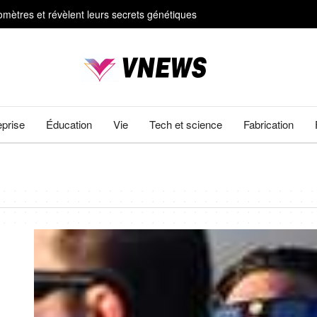
mètres et révèlent leurs secrets génétiques
#92;" à &#92;"La Fin d'Oak Street&#92;
ts
ière vieilles de 4 500 ans dans des poteries rituelles
eprise
Éducation
Vie
Tech et science
Fabrication