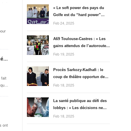
« Le soft power des pays du
Golfe est du “hard power”
fondé sur des relations de
Feb 24, 2025
clientélisme »
pour
A69 Toulouse-Castres : « Les
gains attendus de l’autoroute
sont assez faibles », selon
Feb 19, 2025
cée
la rapporteure publique du
tribunal
Procès Sarkozy-Kadhafi : le
coup de théâtre opportun des
fait
avocats de l’ancien président
 que
Feb 18, 2025
La santé publique au défi des
lobbys : « Les décisions ne
doivent pas être imposées par
Feb 18, 2025
l’intérêt économique, mais par
s ont
celui des consommateurs, des