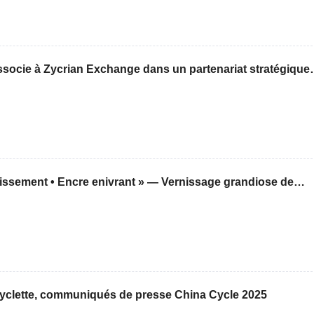
’associe à Zycrian Exchange dans un partenariat stratégique
er le système intelligent d’investissement VTRC AI 4.0 et
velle ère de l’investissement intelligent.
ssement • Encre enivrant » — Vernissage grandiose de
tive de Tam Sing Chuk et Chak Meihing à Shenzhen
icyclette, communiqués de presse China Cycle 2025