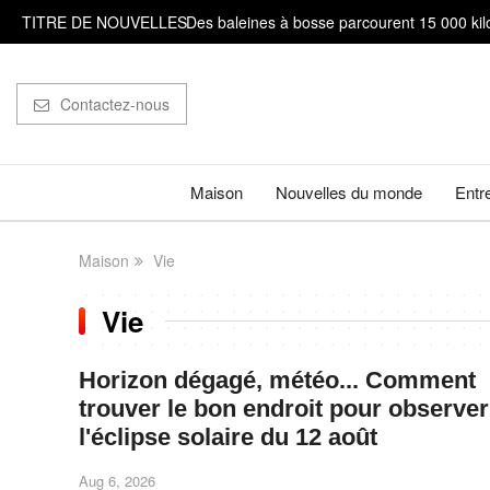
TITRE DE NOUVELLES
Des baleines à bosse parcourent 15 000 kilo
De &#92;"La Pat' Patrouille - Mission dino&
Contactez-nous
Il est très important de compter sur ses doig
Des archéologues découvrent des traces de b
Maison
Nouvelles du monde
Entr
Maison
Vie
Vie
Horizon dégagé, météo... Comment
trouver le bon endroit pour observer
l'éclipse solaire du 12 août
Aug 6, 2026