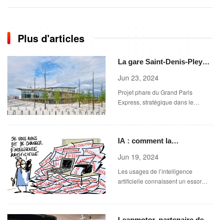
Plus d'articles
La gare Saint-Denis-Pleyel,
joyau du métro du Grand
Jun 23, 2024
Paris, du projet à la réalité
Projet phare du Grand Paris
Express, stratégique dans le
dispositif des JO, le hub conçu par
l’agence du Japonais Kengo Kuma
devrait être inauguré lundi 24 juin
IA : comment la
par Emmanuel Macron.
technologie intègre peu à
Jun 19, 2024
peu nos vies personnelles
Les usages de l’intelligence
et professionnelles
artificielle connaissent un essor
aussi fulgurant qu’inquiétant, en
assistant les utilisateurs dans leurs
tâches du quotidien, les relations
Leapmotor, partenaire de