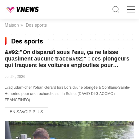
Maison
Des sports
Des sports
&#92;"On disparaît sous l'eau, ça ne laisse
quasiment aucune trace&#92;" : ces plongeurs
qui traquent les voitures englouties pour
résoudre des cold cases
Jul 24, 2026
L\'adjudant-chef Yohan Gérard lors Lors d\'une plongée à Conflans-Sainte-
Honorine pour une recherche sur la Seine. (DAVID DI GIACOMO /
FRANCEINFO)
EN SAVOIR PLUS