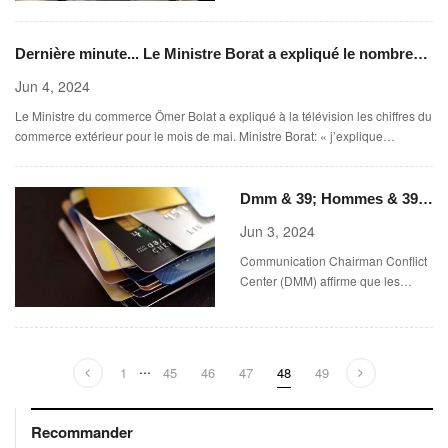
d’« Ave Maria »… L’engouement
pour le « catholiccore » traduit
Dernière minute... Le Ministre Borat a expliqué le nombre
l’envie d’un ailleurs à la fois
exotique et familier.
d'exportations: Nous avons atteint le plus haut niveau
Jun 4, 2024
d'exportation de notre histoire pour le mois de mai.
Le Ministre du commerce Ömer Bolat a expliqué à la télévision les chiffres du
commerce extérieur pour le mois de mai. Ministre Borat: « j’explique
maintenant notre premier record. Mai 2024
Dmm & 39; Hommes & 39;
Carte de crédit & 39;
Jun 3, 2024
Iddiasına yalanlama
Communication Chairman Conflict
(anglais seulement)
Center (DMM) affirme que les
cartes utilisant la carte seront
fermées après seulement trois mois
de "paiement Asgari" par le titulaire
de la carte
...
1
45
46
47
48
49
Recommander