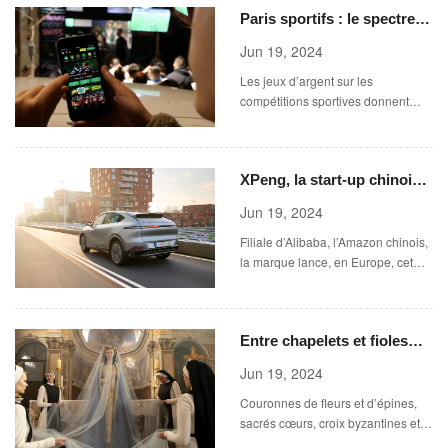
Paris sportifs : le spectre
du blanchiment plane sur le
Jun 19, 2024
secteur
Les jeux d’argent sur les
compétitions sportives donnent
parfois lieu à des pratiques
illégales. Le conseil d’orientation
de lutte contre le blanchiment de
XPeng, la start-up chinoise
capitaux et le financement du
terrorisme opère en « gendarme »
à la conquête du haut de
Jun 19, 2024
pour tenter de contrecarrer le
gamme
phénomène.
Filiale d’Alibaba, l’Amazon chinois,
la marque lance, en Europe, cet
été, deux modèles (l’un luxe, l’autre
premium) plutôt convaincants.
Entre chapelets et fioles
d’eau bénite, l’esthétique
Jun 19, 2024
catho inonde les réseaux
Couronnes de fleurs et d’épines,
sacrés cœurs, croix byzantines et
statuettes de Jésus sur fond