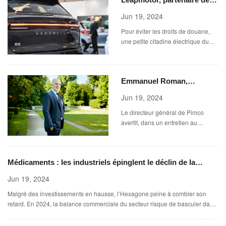
sociales ou encore les
présentations professionnelles.
Stellantis, devient le
Jun 19, 2024
Tous ne se valent pas.
premier constructeur
Pour éviter les droits de douane,
chinois à assembler des
une petite citadine électrique du
voitures en Europe
constructeur de Hangzhou sera
assemblée dans une usine
Stellantis du sud de la Pologne.
Emmanuel Roman,
directeur général du
Jun 19, 2024
premier fonds obligataire
Le directeur général de Pimco
au monde : « Une politique
avertit, dans un entretien au
économique qui n’a pas de
« Monde », sur les risques d’une
sens est immédiatement
sanction des marchés en France
alors que l’extrême droite est aux
punie par le marché »
Médicaments : les industriels épinglent le déclin de la
portes du pouvoir.
France
Jun 19, 2024
Malgré des investissements en hausse, l’Hexagone peine à combler son
retard. En 2024, la balance commerciale du secteur risque de basculer dans
le rouge.